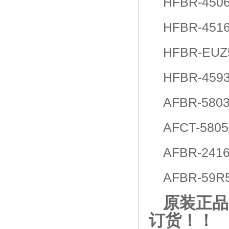
HFBR-45
HFBR-45
HFBR-EU
HFBR-45
AFBR-580
AFCT-580
AFBR-24
AFBR-59R
原装正品
订货！！